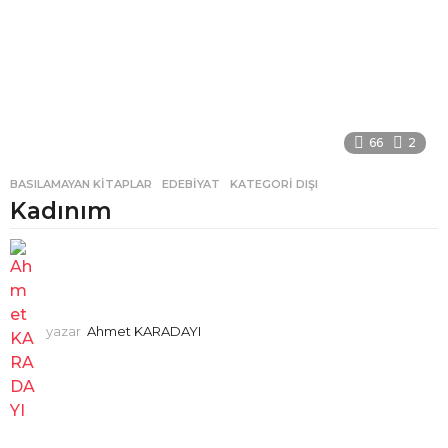
66
2
BASILAMAYAN KITAPLAR
,
EDEBIYAT
,
KATEGORI DIŞI
Kadınım
yazar
Ahmet KARADAYI