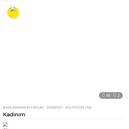
66
2
BASILAMAYAN KITAPLAR
,
EDEBIYAT
,
KATEGORI DIŞI
Kadınım