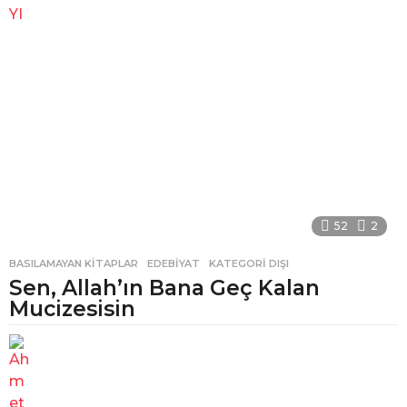
52
2
BASILAMAYAN KITAPLAR
,
EDEBIYAT
,
KATEGORI DIŞI
Sen, Allah’ın Bana Geç Kalan
Mucizesisin