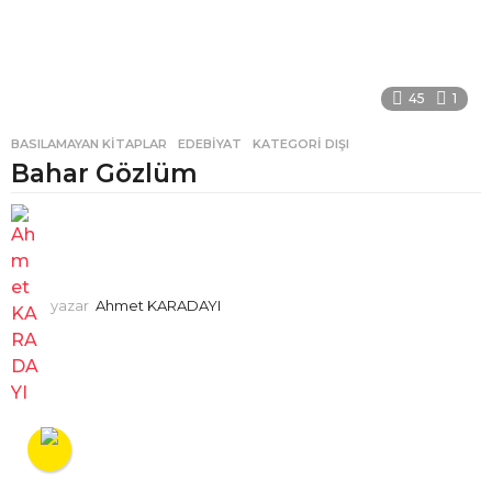
45
1
BASILAMAYAN KITAPLAR
,
EDEBIYAT
,
KATEGORI DIŞI
Bahar Gözlüm
yazar
Ahmet KARADAYI