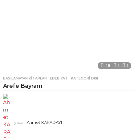
48
1
1
BASILAMAYAN KITAPLAR
,
EDEBIYAT
,
KATEGORI DIŞI
Arefe Bayram
yazar
Ahmet KARADAYI