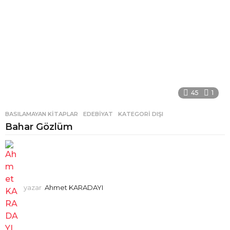
45
1
BASILAMAYAN KITAPLAR
,
EDEBIYAT
,
KATEGORI DIŞI
Bahar Gözlüm
yazar
Ahmet KARADAYI