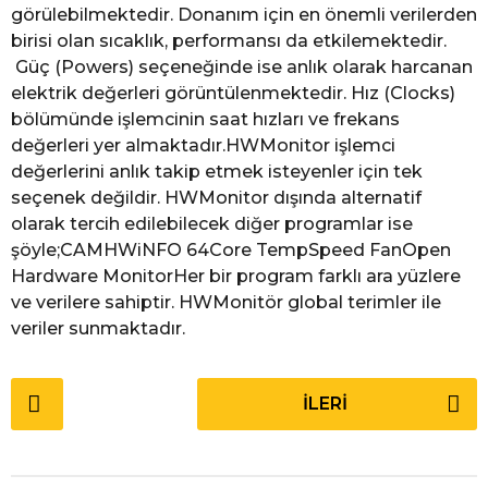
görülebilmektedir. Donanım için en önemli verilerden
birisi olan sıcaklık, performansı da etkilemektedir.
Güç (Powers) seçeneğinde ise anlık olarak harcanan
elektrik değerleri görüntülenmektedir. Hız (Clocks)
bölümünde işlemcinin saat hızları ve frekans
değerleri yer almaktadır.HWMonitor işlemci
değerlerini anlık takip etmek isteyenler için tek
seçenek değildir. HWMonitor dışında alternatif
olarak tercih edilebilecek diğer programlar ise
şöyle;CAMHWiNFO 64Core TempSpeed FanOpen
Hardware MonitorHer bir program farklı ara yüzlere
ve verilere sahiptir. HWMonitör global terimler ile
veriler sunmaktadır.
P
İLERI
o
s
t