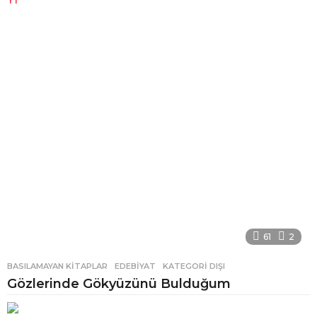
61
2
BASILAMAYAN KITAPLAR
,
EDEBIYAT
,
KATEGORI DIŞI
Gözlerinde Gökyüzünü Bulduğum