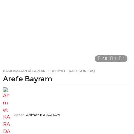
48
1
1
BASILAMAYAN KITAPLAR
,
EDEBIYAT
,
KATEGORI DIŞI
Arefe Bayram
yazar
Ahmet KARADAYI