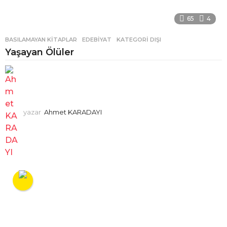
65
4
BASILAMAYAN KITAPLAR
,
EDEBIYAT
,
KATEGORI DIŞI
Yaşayan Ölüler
yazar
Ahmet KARADAYI