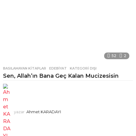
52
2
BASILAMAYAN KITAPLAR
,
EDEBIYAT
,
KATEGORI DIŞI
Sen, Allah’ın Bana Geç Kalan Mucizesisin
yazar
Ahmet KARADAYI