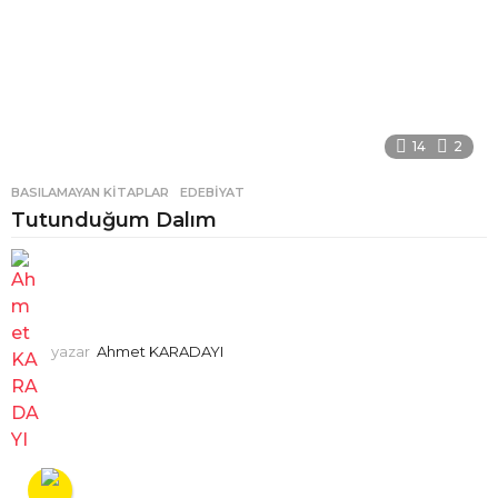
14
2
BASILAMAYAN KITAPLAR
,
EDEBIYAT
Tutunduğum Dalım
yazar
Ahmet KARADAYI