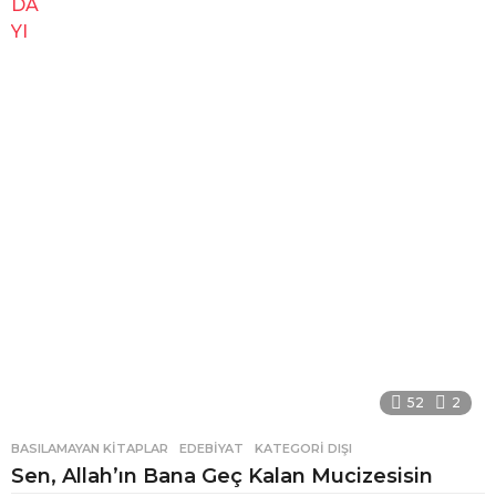
52
2
BASILAMAYAN KITAPLAR
,
EDEBIYAT
,
KATEGORI DIŞI
Sen, Allah’ın Bana Geç Kalan Mucizesisin