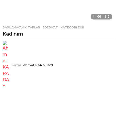
66
2
BASILAMAYAN KITAPLAR
,
EDEBIYAT
,
KATEGORI DIŞI
Kadınım
yazar
Ahmet KARADAYI