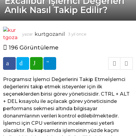
Excalibur İşlemci Değerleri
ı
Anlık Nasıl Takip Edilir?
l
ö
n
kurtgozanil
yazar
3 yıl önce
3
c
y
e
ı
196
Görüntüleme
3
l
y
ö
n
ı
c
l
e
ö
Programsız İşlemci Değerlerini Takip Etmeİşlemci
n
değerlerini takip etmek isteyenler için ilk
c
seçeneklerden birisi görev yöneticisidir. CTRL + ALT
e
+ DEL kısayolu ile açılacak görev yöneticisinde
performans sekmesi altında bilgisayar
donanımlarının verileri kontrol edilebilmektedir.
İşlemci için CPU verilerinin incelenmesi yeterli
olacaktır. Bu kapsamda işlemcinin yüzde kaçını