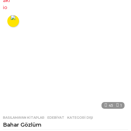
45
1
BASILAMAYAN KITAPLAR
,
EDEBIYAT
,
KATEGORI DIŞI
Bahar Gözlüm