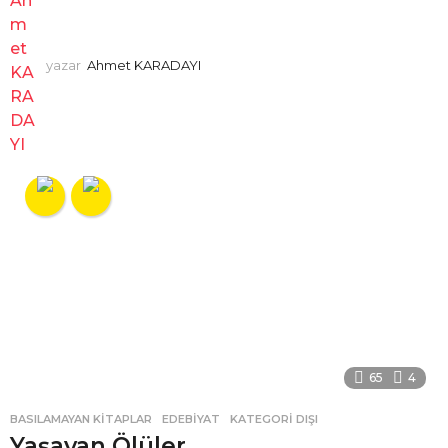
yazar
Ahmet KARADAYI
65
4
BASILAMAYAN KITAPLAR
,
EDEBIYAT
,
KATEGORI DIŞI
Yaşayan Ölüler