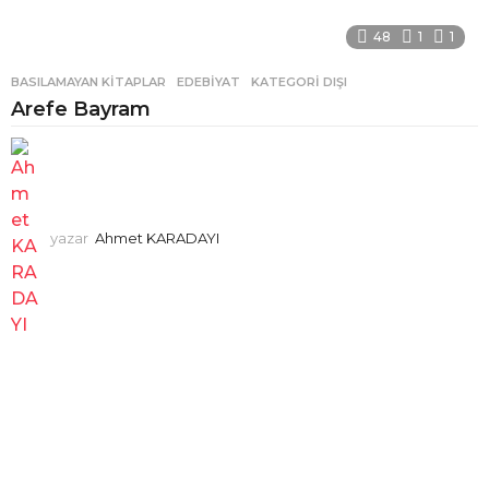
48
1
1
BASILAMAYAN KITAPLAR
,
EDEBIYAT
,
KATEGORI DIŞI
Arefe Bayram
yazar
Ahmet KARADAYI