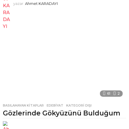
yazar
Ahmet KARADAYI
61
2
BASILAMAYAN KITAPLAR
,
EDEBIYAT
,
KATEGORI DIŞI
Gözlerinde Gökyüzünü Bulduğum