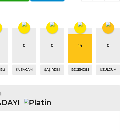
0
0
14
0
ELI
KUSACAM
ŞAŞIRDIM
BEĞENDIM
ÜZÜLDÜM
di
ADAYI