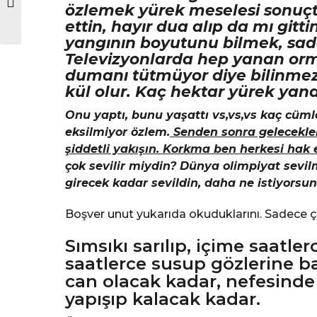
özlemek yürek meselesi sonuçt
ettin, hayır dua alıp da mı gitti
yangının boyutunu bilmek, sad
Televizyonlarda hep yanan orma
dumanı tütmüyor diye bilinmez
kül olur. Kaç hektar yürek yand
Onu yaptı, bunu yaşattı vs,vs,vs kaç cüm
eksilmiyor özlem.
Senden sonra gelecekler
şiddetli yakışın. Korkma ben herkesi hak 
çok sevilir miydin? Dünya olimpiyat sevil
girecek kadar sevildin, daha ne istiyorsu
Boşver unut yukarıda okuduklarını. Sadece ç
Sımsıkı sarılıp, içime saatl
saatlerce susup gözlerine b
can olacak kadar, nefesinde
yapışıp kalacak kadar.