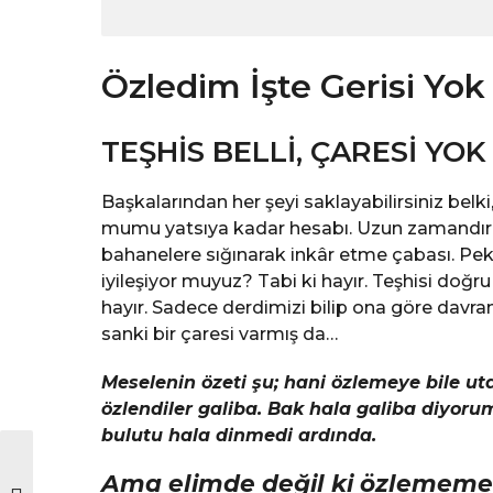
Özledim İşte Gerisi Yok
TEŞHİS BELLİ, ÇARESİ YO
Başkalarından her şeyi saklayabilirsiniz belk
mumu yatsıya kadar hesabı. Uzun zamandır var
bahanelere sığınarak inkâr etme çabası. Peki
iyileşiyor muyuz? Tabi ki hayır. Teşhisi doğ
hayır. Sadece derdimizi bilip ona göre davra
sanki bir çaresi varmış da…
Meselenin özeti şu; hani özlemeye bile uta
özlendiler galiba. Bak hala galiba diyoru
bulutu hala dinmedi ardında.
Ama elimde değil ki özlememek,