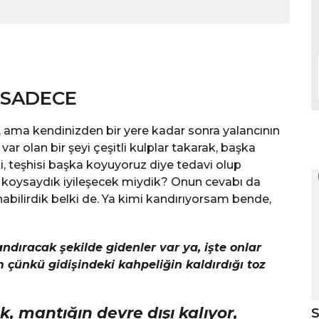
K SADECE
i, ama kendinizden bir yere kadar sonra yalancının
 olan bir şeyi çeşitli kulplar takarak, başka
, teşhisi başka koyuyoruz diye tedavi olup
ru koysaydık iyileşecek miydik? Onun cevabı da
nabilirdik belki de. Ya kimi kandırıyorsam bende,
ndıracak şekilde gidenler var ya, işte onlar
m çünkü gidişindeki kahpeliğin kaldırdığı toz
 mantığın devre dışı kalıyor,
S