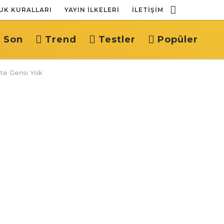
UK KURALLARI
YAYIN İLKELERI
İLETIŞIM
 Son
Trend
Testler
Popüler
te Gerisi Yok