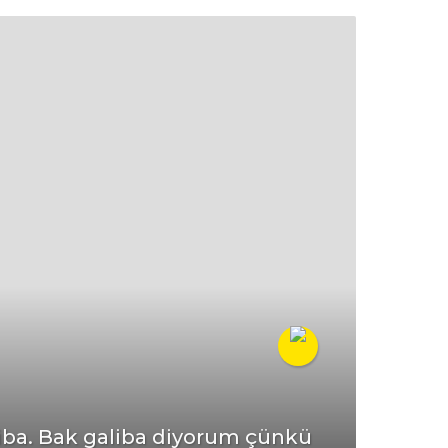
aliba. Bak galiba diyorum çünkü