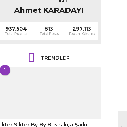
Ahmet KARADAYI
937,504
513
297,113
Total Puanlar
Total Posts
Toplam Okuma
TRENDLER
1
ikter Sikter By By Boşnakça Şarkı