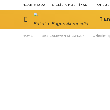
HAKKIMIZDA
GIZLILIK POLITIKASI
TOPLUL
En
Bakalım Bugün Alemnedio
BASILAMAYAN KITAPLAR
HOME
Özledim İş