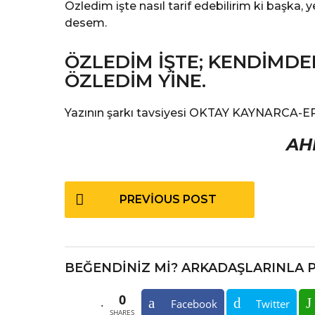
Özledim işte nasıl tarif edebilirim ki başka, y
desem.
ÖZLEDİM İŞTE; KENDİMD
ÖZLEDİM YİNE.
Yazının şarkı tavsiyesi OKTAY KAYNARCA-
AH
P
PREVIOUS POST
o
s
t
BEĞENDINIZ MI? ARKADAŞLARINLA ​​
P
0
a
Facebook
Twitter
SHARES