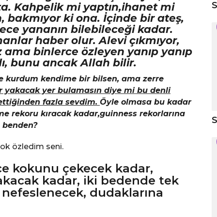
S
a. Kahpelik mi yaptın,ihanet mi
n, bakmıyor ki ona. İçinde bir ateş,
ece yananın bilebileceği kadar.
nlar haber olur. Alevi çıkmıyor,
 ama binlerce özleyen yanıp yanıp
ı, bunu ancak Allah bilir.
le kurdum kendime bir bilsen, ama zerre
 yakacak yer bulamasın diye mi bu denli
ettiğinden fazla sevdim.
Öyle olmasa bu kadar
me rekoru kıracak kadar,guinness rekorlarına
S
n benden?
ok özledim seni.
erce kokunu çekecek kadar,
akacak kadar, iki bedende tek
 nefeslenecek, dudaklarına