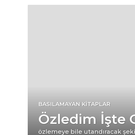
6
BASILAMAYAN KITAPLAR
y
Özledim İşte 
ı
l
ö
özlemeye bile utandıracak şekil