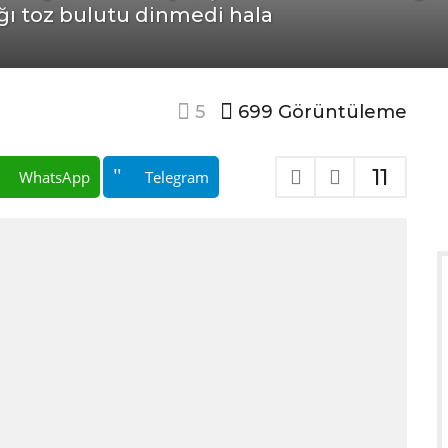
ığı toz bulutu dinmedi hala
5
699
Görüntüleme
11
WhatsApp
Telegram