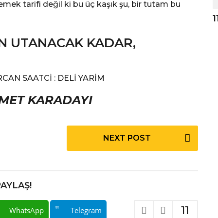
emek tarifi değil ki bu üç kaşık şu, bir tutam bu
1
EN UTANACAK KADAR,
ERCAN SAATCİ : DELİ YARİM
MET KARADAYI
NEXT POST
PAYLAŞ!
11
WhatsApp
Telegram