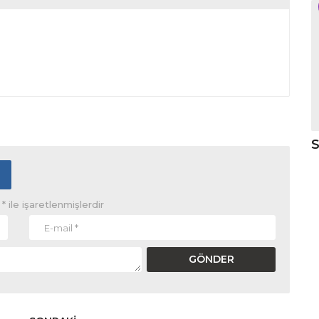
S
r
*
ile işaretlenmişlerdir