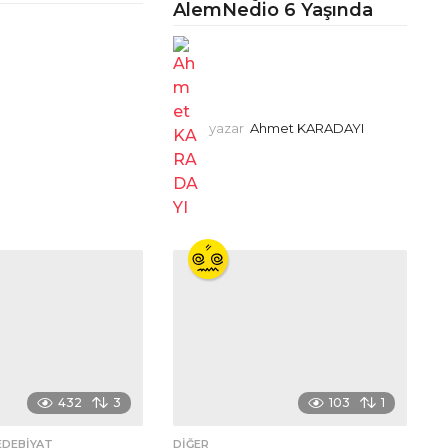
AlemNedio 6 Yaşında
yazar
Ahmet KARADAYI
432
3
103
1
EDEBIYAT
DIĞER