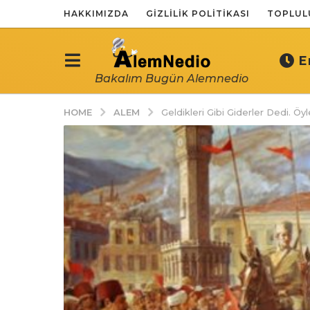
HAKKIMIZDA
GIZLILIK POLITIKASI
TOPLUL
E
Bakalım Bugün Alemnedio
ALEM
HOME
Geldikleri Gibi Giderler Dedi. Öy