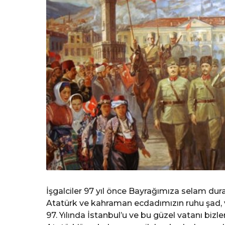
c
e
İşgalciler 97 yıl önce Bayrağımıza
selam durar
Atatürk ve kahraman ecdadımızın ruhu şad, 
97. Yılında İstanbul’u ve bu güzel vatanı b