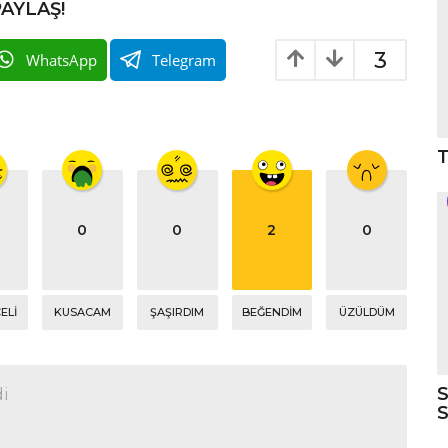
PAYLAŞ!
3
WhatsApp
Telegram
0
0
2
0
ELI
KUSACAM
ŞAŞIRDIM
BEĞENDIM
ÜZÜLDÜM
S
di
S