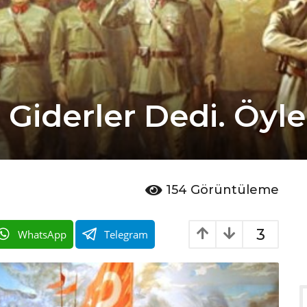
i Giderler Dedi. Öyl
154
Görüntüleme
3
WhatsApp
Telegram