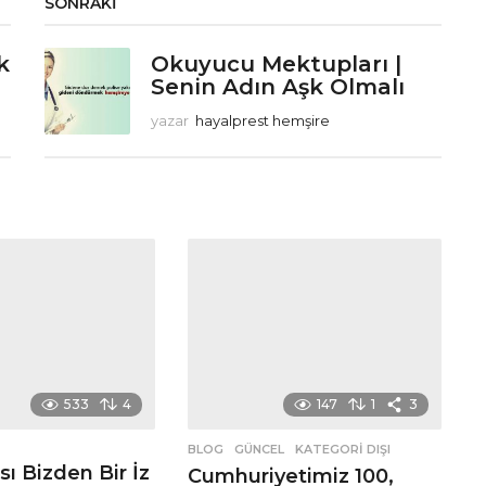
SONRAKI
k
Okuyucu Mektupları |
Senin Adın Aşk Olmalı
yazar
hayalprest hemşire
533
4
147
1
3
BLOG
,
GÜNCEL
,
KATEGORI DIŞI
sı Bizden Bir İz
Cumhuriyetimiz 100,