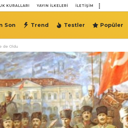
UK KURALLARI
YAYIN İLKELERI
İLETIŞIM
n Son
Trend
Testler
Popüler
le de Oldu