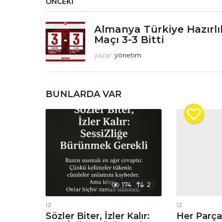
ÖNCEKI
Almanya Türkiye Hazırlı
Maçı 3-3 Bitti
yazar
yönetim
BUNLARDA VAR
174
2
İZ
İZ
Sözler Biter, İzler Kalır:
Her Parça