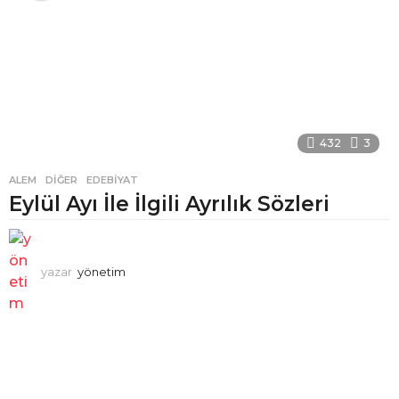
432
3
ALEM
,
DIĞER
,
EDEBIYAT
Eylül Ayı İle İlgili Ayrılık Sözleri
yazar
yönetim