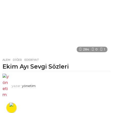
284
0
1
ALEM
,
DIĞER
,
EDEBIYAT
Ekim Ayı Sevgi Sözleri
yazar
yönetim