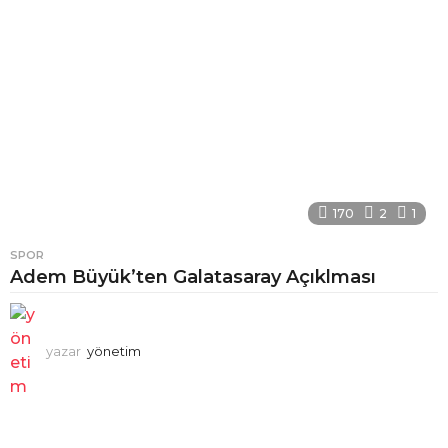
170
2
1
SPOR
Adem Büyük’ten Galatasaray Açıklması
yazar
yönetim