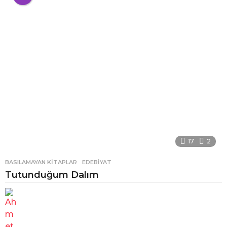
17
2
BASILAMAYAN KITAPLAR
,
EDEBIYAT
Tutunduğum Dalım