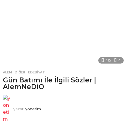
415
4
ALEM
,
DIĞER
,
EDEBIYAT
Gün Batımı İle İlgili Sözler |
AlemNeDiO
yazar
yönetim