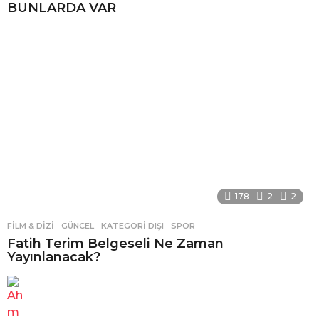
BUNLARDA VAR
178
2
2
FILM & DIZI
,
GÜNCEL
,
KATEGORI DIŞI
,
SPOR
Fatih Terim Belgeseli Ne Zaman
Yayınlanacak?