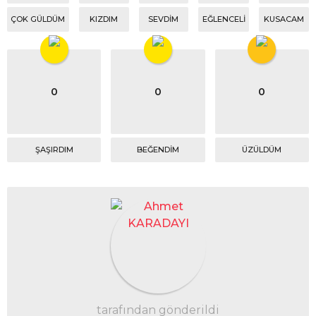
ÇOK GÜLDÜM
KIZDIM
SEVDIM
EĞLENCELI
KUSACAM
0
0
0
ŞAŞIRDIM
BEĞENDIM
ÜZÜLDÜM
tarafından gönderildi