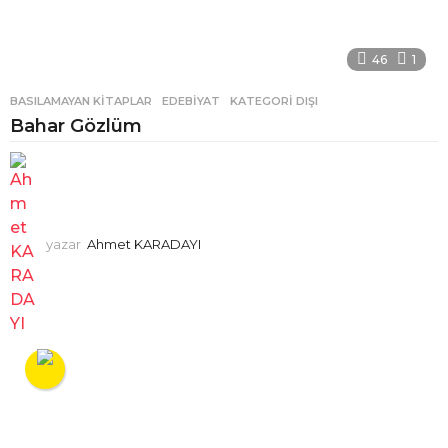
46
1
BASILAMAYAN KITAPLAR
,
EDEBIYAT
,
KATEGORI DIŞI
Bahar Gözlüm
yazar
Ahmet KARADAYI