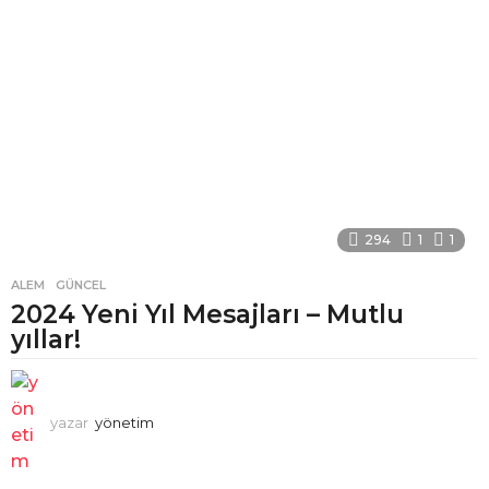
294
1
1
ALEM
,
GÜNCEL
2024 Yeni Yıl Mesajları – Mutlu
yıllar!
yazar
yönetim