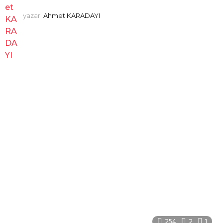
yazar
Ahmet KARADAYI
254
2
1