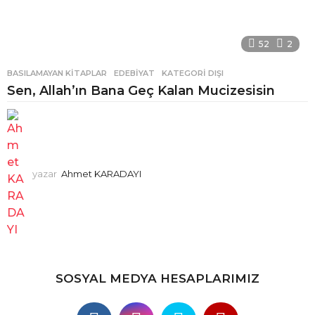
52
2
BASILAMAYAN KITAPLAR
,
EDEBIYAT
,
KATEGORI DIŞI
Sen, Allah’ın Bana Geç Kalan Mucizesisin
yazar
Ahmet KARADAYI
SOSYAL MEDYA HESAPLARIMIZ