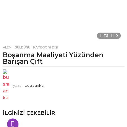
115
0
ALEM
,
GÜLDÜRÜ
,
KATEGORI DIŞI
Boşanma Maaliyeti Yüzünden
Barışan Çift
yazar
busraanka
İLGINIZI ÇEKEBILIR