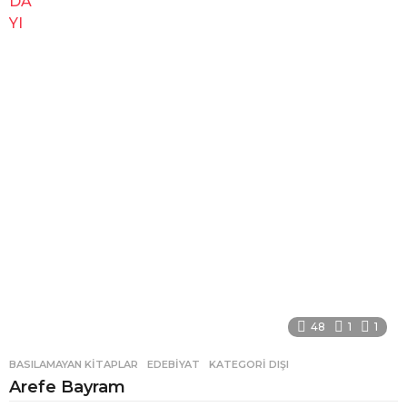
48
1
1
BASILAMAYAN KITAPLAR
,
EDEBIYAT
,
KATEGORI DIŞI
Arefe Bayram