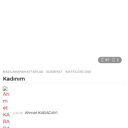
67
2
BASILAMAYAN KITAPLAR
,
EDEBIYAT
,
KATEGORI DIŞI
Kadınım
yazar
Ahmet KARADAYI