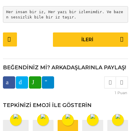
Her insan bir iz, Her yazı bir izlenimdir. Ve baze
n sessizlik bile bir iz taşır.
P
İLERI
o
s
t
P
BEĞENDINIZ MI? ARKADAŞLARINLA ​​PAYLAŞ!
a
g
i
1
Puan
n
a
TEPKINIZI EMOJI ILE GÖSTERIN
t
i
o