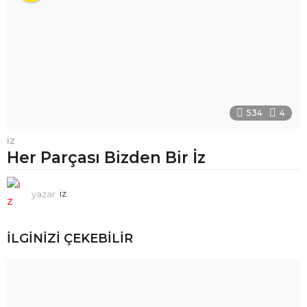
534
4
İZ
Her Parçası Bizden Bir İz
yazar
iz
İLGINIZI ÇEKEBILIR