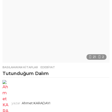
21
2
BASILAMAYAN KITAPLAR
,
EDEBIYAT
Tutunduğum Dalım
yazar
Ahmet KARADAYI