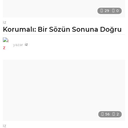
29
0
İZ
Korumalı: Bir Sözün Sonuna Doğru
yazar
iz
56
2
İZ