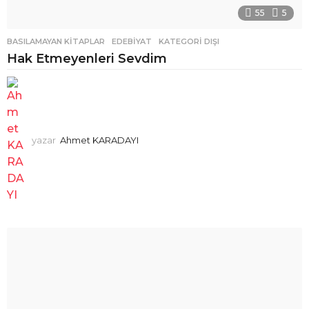
55
5
BASILAMAYAN KITAPLAR
,
EDEBIYAT
,
KATEGORI DIŞI
Hak Etmeyenleri Sevdim
yazar
Ahmet KARADAYI