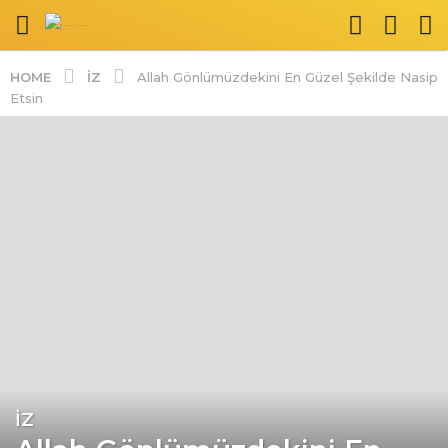
İZ
HOME
Allah Gönlümüzdekini En Güzel Şekilde Nasip
Etsin
İZ
1
y