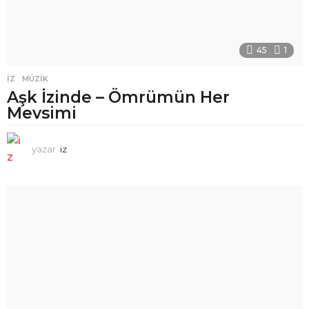
45
1
İZ
,
MÜZIK
Aşk İzinde – Ömrümün Her
Mevsimi
yazar
iz