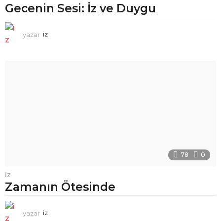
Gecenin Sesi: İz ve Duygu
yazar
iz
78
0
İZ
Zamanın Ötesinde
yazar
iz