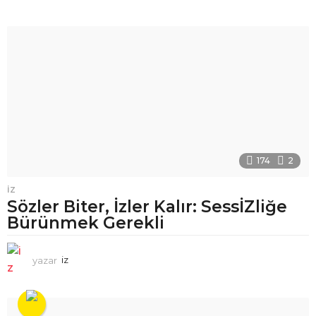
174
2
İZ
Sözler Biter, İzler Kalır: SessİZliğe
Bürünmek Gerekli
yazar
iz