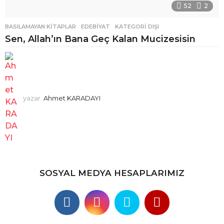
52
2
BASILAMAYAN KITAPLAR
,
EDEBIYAT
,
KATEGORI DIŞI
Sen, Allah’ın Bana Geç Kalan Mucizesisin
yazar
Ahmet KARADAYI
SOSYAL MEDYA HESAPLARIMIZ