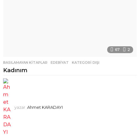
67
2
BASILAMAYAN KITAPLAR
,
EDEBIYAT
,
KATEGORI DIŞI
Kadınım
yazar
Ahmet KARADAYI