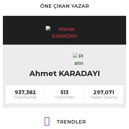
ÖNE ÇIKAN YAZAR
Ahmet KARADAYI
937,382
513
297,071
Total Puanlar
Total Posts
Toplam Okuma
TRENDLER