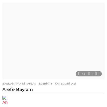
48
1
1
BASILAMAYAN KITAPLAR
,
EDEBIYAT
,
KATEGORI DIŞI
Arefe Bayram