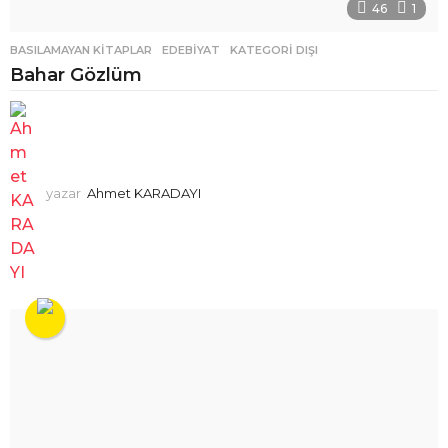
46
1
BASILAMAYAN KITAPLAR
,
EDEBIYAT
,
KATEGORI DIŞI
Bahar Gözlüm
yazar
Ahmet KARADAYI